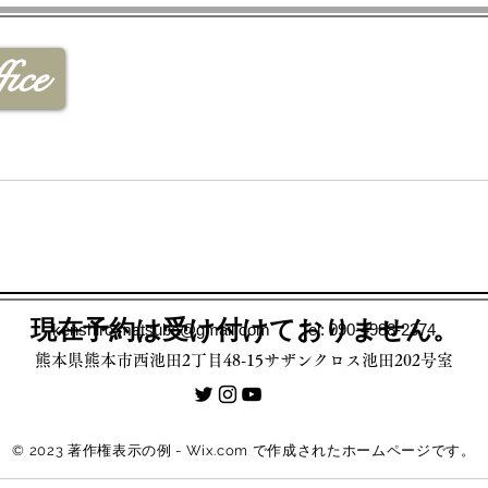
ice
現在予約は受け付けておりません。
kenshiro.matsuba@gmail.com
Tel: 090-4988-2374
熊本県熊本市西池田2丁目48-15サザンクロス池田202号室
© 2023 著作権表示の例 -
Wix.com
で作成されたホームページです。