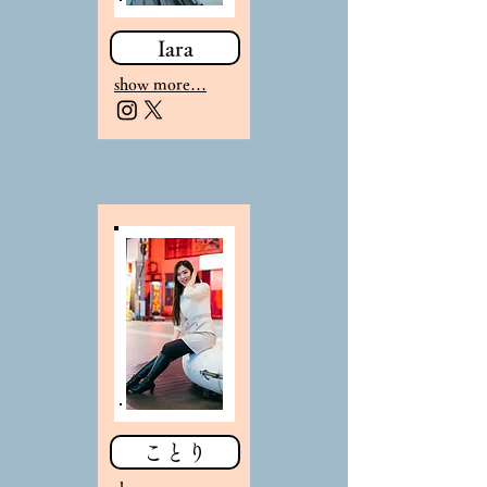
Iara
sho
w more…
ことり