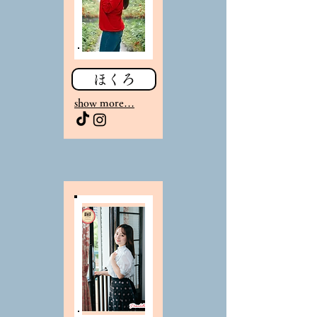
ほくろ
sho
w more…