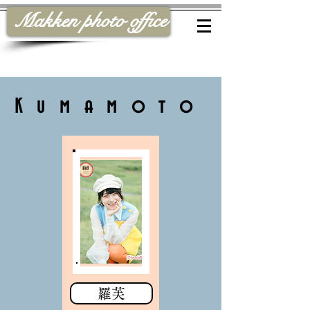
Makken photo office
​Kumamoto
羅芙