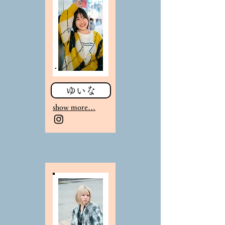
ゆいな
sho
w more…