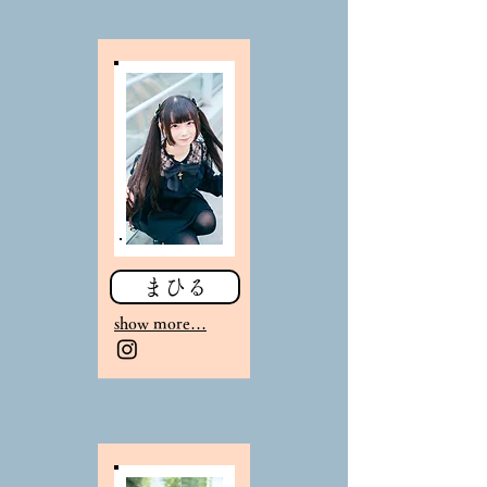
まひる
sho
w more…