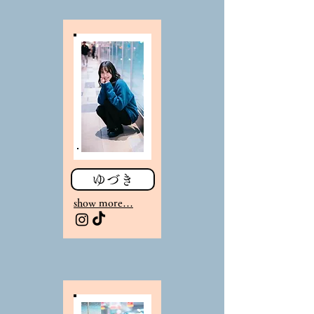
ゆづき
sho
w more…