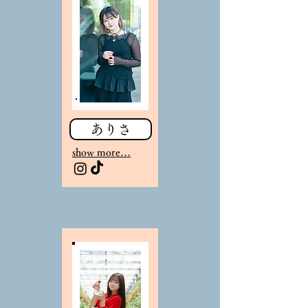
ありさ
sho
w more…