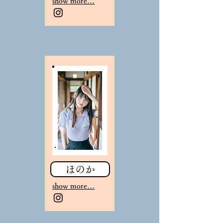
sho
w more…
ほのか
sho
w more…