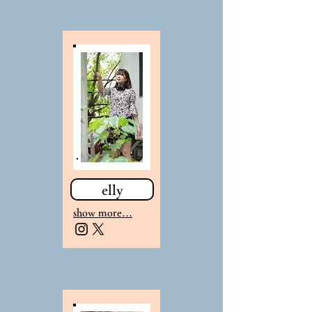
elly
show more…